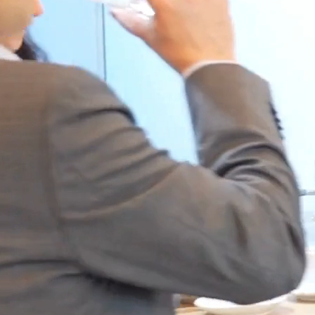
Σε μια εποχή όπου οι ψηφιακές τεχνολογίες εξελίσσονται σε
αναπόσπαστο κομμάτι της λειτουργίας των επιχειρήσεων κάθε
μεγέθους, οι προκλήσεις για τη βέλτιστη αξιοποίησή τους είναι
πολλές. Τα αρμόδια στελέχη των επιχειρήσεων καλούνται να βρουν
λύσεις σε ζητήματα που προκύπτουν καθημερινά αλλά και να
προετοιμάσουν το έδαφος για την αξιοποίηση νέων τεχνολογιών.
Σε αυτό το πλαίσιο, το
Euronext Athens
διοργανώνει το
συνέδριο
Euronext Athens Tech Summit 2026,
στις
19 Μαΐου
2026
, στο
Ωδείο Αθηνών
. Σκοπός του συνεδρίου είναι να