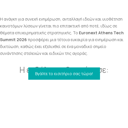
Η ανάγκη για συνεχή ενημέρωση, ανταλλαγή ιδεών και υιοθέτηση
καινοτόμων λύσεων γίνεται πιο επιτακτική από ποτέ, ιδίως σε
θέματα επιχειρηματικής στρατηγικής. Το
Euronext Athens Tech
Summit 2026
προσφέρει μια τέτοια ευκαιρία για ενημέρωση και
δικτύωση, καθώς έχει εξελιχθεί σε ένα μοναδικό σημείο
συνάντησης στελεχών και ειδικών της αγοράς.
Η εκδήλωση ξεκινάει σε:
Βγάλτε το εισιτήριο σας τώρα!